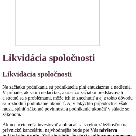
Likvidácia spoločnosti
Likvidácia spoločnosti
Na začiatku podnikania sú podnikatelia plní entuziazmu a nadšenia.
V prípade, ak sa im nedarí tak, ako si zo začiatku predstavovali
a stretnú sa s problémami, môže ich to znechutiť a aj z tohto dôvodu
sa rozhodnú podnikanie ukončiť. Aj v takýchto prípadoch si však
musia splniť zákonné povinnosti a podnikanie ukončiť v súlade so
zákonom.
Ak nechcete veľa investovať a obracať sa s celou záležitosťou na
právnickú kanceláriu, najvhodnejšia bude pre Vás
návšteva
notárskeho úradu. Získate istotu, že ste si s odbornou pomocou