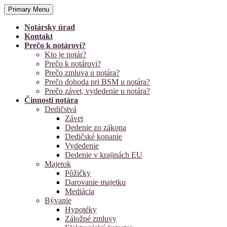
Skip
Primary Menu
JUDr. Ľubica Timčová
to
Notársky úrad Trebišov
content
Notársky úrad
Kontakt
Prečo k notárovi?
Kto je notár?
Prečo k notárovi?
Prečo zmluva u notára?
Prečo dohoda pri BSM u notára?
Prečo závet, vydedenie u notára?
Činnosti notára
Dedičstvá
Závet
Dedenie zo zákona
Dedičské konanie
Vydedenie
Dedenie v krajinách EU
Majetok
Pôžičky
Darovanie majetku
Mediácia
Bývanie
Hypotéky
Záložné zmluvy