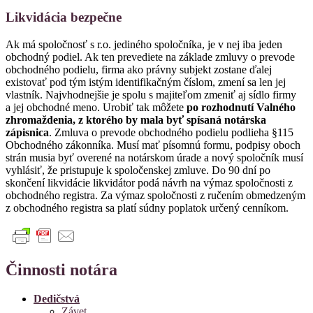
Likvidácia bezpečne
Ak má spoločnosť s r.o. jediného spoločníka, je v nej iba jeden
obchodný podiel. Ak ten prevediete na základe zmluvy o prevode
obchodného podielu, firma ako právny subjekt zostane ďalej
existovať pod tým istým identifikačným číslom, zmení sa len jej
vlastník. Najvhodnejšie je spolu s majiteľom zmeniť aj sídlo firmy
a jej obchodné meno. Urobiť tak môžete
po rozhodnutí Valného
zhromaždenia, z ktorého by mala byť spísaná notárska
zápisnica
. Zmluva o prevode obchodného podielu podlieha §115
Obchodného zákonníka. Musí mať písomnú formu, podpisy oboch
strán musia byť overené na notárskom úrade a nový spoločník musí
vyhlásiť, že pristupuje k spoločenskej zmluve. Do 90 dní po
skončení likvidácie likvidátor podá návrh na výmaz spoločnosti z
obchodného registra. Za výmaz spoločnosti z ručením obmedzeným
z obchodného registra sa platí súdny poplatok určený cenníkom.
Činnosti notára
Dedičstvá
Závet