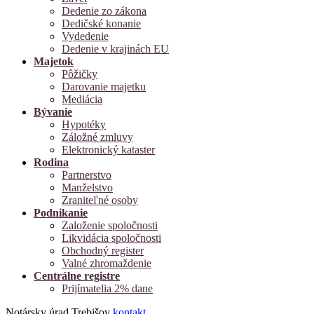
Dedenie zo zákona
Dedičské konanie
Vydedenie
Dedenie v krajinách EU
Majetok
Pôžičky
Darovanie majetku
Mediácia
Bývanie
Hypotéky
Záložné zmluvy
Elektronický kataster
Rodina
Partnerstvo
Manželstvo
Zraniteľné osoby
Podnikanie
Založenie spoločnosti
Likvidácia spoločnosti
Obchodný register
Valné zhromaždenie
Centrálne registre
Prijímatelia 2% dane
Notársky úrad Trebišov
kontakt