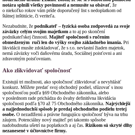
notára splnili všetky povinnosti a nemusíte sa obávať
, že
o niekoľko rokov vám príde doporučený list s nedoplatkom od
štátnej inštitúcie, či veriteľa.
Nezabudnite, že
podnikateľ – fyzická osoba zodpovedá za svoje
záväzky celým svojím majetkom
a to aj po skončení
podnikateľskej činnosti.
Majiteľ spoločnosti s ručením
obmedzeným ručí len do výšky svojho základného imania.
Pri
likvidácii musíte zdokladovať, že s r.o. nevlastní žiaden majetok,
nemá záväzky voči daňovému úradu, Sociálnej poisťovni a ani
zdravotným poisťovniam.
Ako zlikvidovať spoločnosť
Existujú tri možnosti, ako spoločnosť zlikvidovať a nevyhlásiť
konkurz. Môžete predať svoj obchodný podiel, sfúzovať s inou
spoločnosťou podľa §69 Obchodného zákonníka, alebo
v poslednom rade prichádza do úvahy definitívna likvidácia
spoločnosti podľa §70 až 75 Obchodného zákonníka.
Najrýchlejší
a najjednoduchší spôsob je predaj obchodného podielu tretej
osobe.
O nezadlženú a právne fungujúcu spoločnosť býva na trhu
záujem. Potenciálny nový majiteľ pri takomto spôsobe
nadobudnutia ušetrí na poplatkoch a aj čas.
Rizikom sú skryté dlhy
nezanesené v účtovníctve firmy.