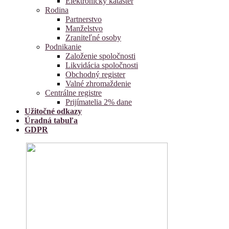
Elektronický kataster
Rodina
Partnerstvo
Manželstvo
Zraniteľné osoby
Podnikanie
Založenie spoločnosti
Likvidácia spoločnosti
Obchodný register
Valné zhromaždenie
Centrálne registre
Prijímatelia 2% dane
Užitočné odkazy
Úradná tabuľa
GDPR